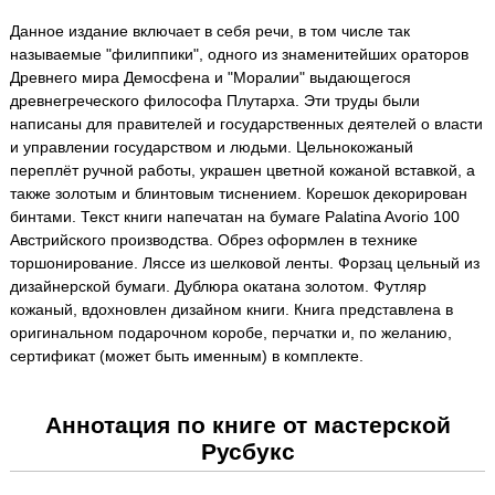
Данное издание включает в себя речи, в том числе так
называемые "филиппики", одного из знаменитейших ораторов
Древнего мира Демосфена и "Моралии" выдающегося
древнегреческого философа Плутарха. Эти труды были
написаны для правителей и государственных деятелей о власти
и управлении государством и людьми. Цельнокожаный
переплёт ручной работы, украшен цветной кожаной вставкой, а
также золотым и блинтовым тиснением. Корешок декорирован
бинтами. Текст книги напечатан на бумаге Palatina Avorio 100
Австрийского производства. Обрез оформлен в технике
торшонирование. Ляссе из шелковой ленты. Форзац цельный из
дизайнерской бумаги. Дублюра окатана золотом. Футляр
кожаный, вдохновлен дизайном книги. Книга представлена в
оригинальном подарочном коробе, перчатки и, по желанию,
сертификат (может быть именным) в комплекте.
Аннотация по книге от мастерской
Русбукс